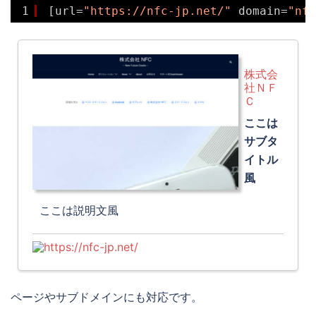
1
[url=
"https://nfc-jp.net/"
domain=
"nfc
株式会
社ＮＦ
Ｃ
ここは
サブタ
イトル
風
ここは説明文風
https://nfc-jp.net/
ページやサブドメインにも対応です。