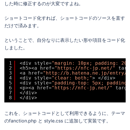
した時に修正するのが大変ですよね。
ショートコード化すれば、ショートコードのソースを直す
だけで済みます。
ということで、自分なりに表示したい形や項目をコード化
しました。
1
<div style=
"margin: 10px; padding: 20p
2
<h5><a href=
"https://nfc-jp.net/"
targ
3
<a href=
"http://b.hatena.ne.jp/entry/h
4
<div style=
"clear: both;"
> </div>
5
<div style=
"padding-top: 5px; padding-
6
<p><a href=
"https://nfc-jp.net/"
targe
7
</div>
8
</div>
これを、ショートコードとして利用できるように、テーマ
のfanction.php と style.css に追加して実装です。