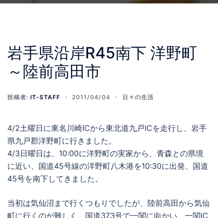
岩手県沿岸R45南下 洋野町
～陸前高田市
投稿者:
IT-STAFF
2011/04/04
日々の生活
4/2土曜日に東名川崎ICから東北道九戸ICを走行し、岩手
県九戸郡洋野町に行きました。
4/3日曜日は、10:00に洋野町の実家から、青森との県境
に近い、国道45号線の洋野町八木港を10:30に出発、国道
45号を南下してきました。
当初は気仙沼まで行くつもりでしたが、陸前高田から気仙
町に行くのが難しく、国道373号で一関に向かい、一関IC