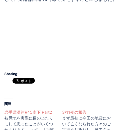
Sharing:
関連
岩手県沿岸R45南下 Part2
3/11夜の報告
被災地を実際に目の当たり
まず最初に今回の地震にお
にして思ったことがいくつ
いて亡くなられた方々のご
かあります。 まず、「百聞
冥福をお祈りし、被災され