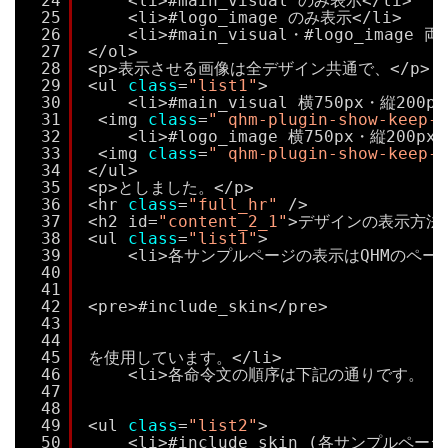
24
<li>#main_visual のみ表示</li>
25
<li>#logo_image のみ表示</li>
26
<li>#main_visual・#logo_image 
27
</ol>
28
<p>表示させる画像は全デザイン共通で、</p>
29
<ul 
class
=
"list1"
>
30
<li>#main_visual 横750px・縦200px
31
<img 
class
=
" qhm-plugin-show-keep-r
32
<li>#logo_image 横750px・縦200px<
33
<img 
class
=
" qhm-plugin-show-keep-r
34
</ul>
35
<p>としました。</p>
36
<hr 
class
=
"full_hr"
/>
37
<h2 id=
"content_2_1"
>デザインの表示方法<
38
<ul 
class
=
"list1"
>
39
<li>各サンプルページの表示はQHMのペ
40
41
42
<pre>#include_skin</pre>
43
44
45
を使用しています。</li>
46
<li>各命令文の順序は下記の通りです。
47
48
49
<ul 
class
=
"list2"
>
50
<li>#include_skin (各サンプルページ