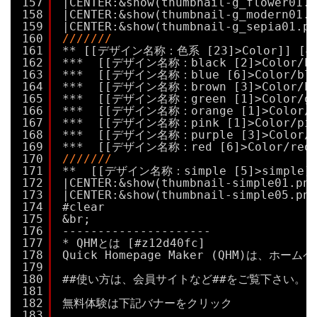
157
|CENTER:&show(thumbnail-g_flower01.p
158
|CENTER:&show(thumbnail-g_modern01.p
159
|CENTER:&show(thumbnail-g_sepia01.pn
160
///////
161
** [[デザイン名称：色系 [23]>Color]] [#a
162
***  [[デザイン名称：black [2]>Color/bla
163
***  [[デザイン名称：blue [6]>Color/blue
164
***  [[デザイン名称：brown [3]>Color/bro
165
***  [[デザイン名称：green [1]>Color/gre
166
***  [[デザイン名称：orange [1]>Color/or
167
***  [[デザイン名称：pink [1]>Color/pink
168
***  [[デザイン名称：purple [3]>Color/pu
169
***  [[デザイン名称：red [6]>Color/red]
170
///////
171
**  [[デザイン名称：simple [5]>simple]]
172
|CENTER:&show(thumbnail-simple01.png
173
|CENTER:&show(thumbnail-simple05.png
174
#clear
175
&br;
176
---------------------
177
* QHMとは [#z12d40fc]
178
Quick Homepage Maker (QHM
179
180
##使い方は、会員サイトなど##をご覧下さい。
181
182
無料体験は下記バナーをクリック
183