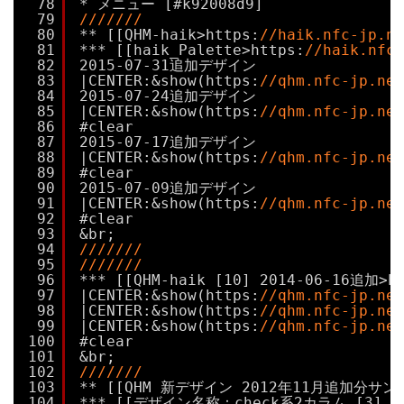
78
* メニュー [#k92008d9]
79
///////
80
** [[QHM-haik>https:
//haik.nfc-jp.ne
81
*** [[haik_Palette>https:
//haik.nfc-
82
2015-07-31追加デザイン
83
|CENTER:&show(https:
//qhm.nfc-jp.net
84
2015-07-24追加デザイン
85
|CENTER:&show(https:
//qhm.nfc-jp.net
86
#clear
87
2015-07-17追加デザイン
88
|CENTER:&show(https:
//qhm.nfc-jp.net
89
#clear
90
2015-07-09追加デザイン
91
|CENTER:&show(https:
//qhm.nfc-jp.net
92
#clear
93
&br;
94
///////
95
///////
96
*** [[QHM-haik [10] 2014-06-16追加>h
97
|CENTER:&show(https:
//qhm.nfc-jp.net
98
|CENTER:&show(https:
//qhm.nfc-jp.net
99
|CENTER:&show(https:
//qhm.nfc-jp.net
100
#clear
101
&br;
102
///////
103
** [[QHM 新デザイン 2012年11月追加分サンプル>
104
*** [[デザイン名称：check系2カラム [3] 201