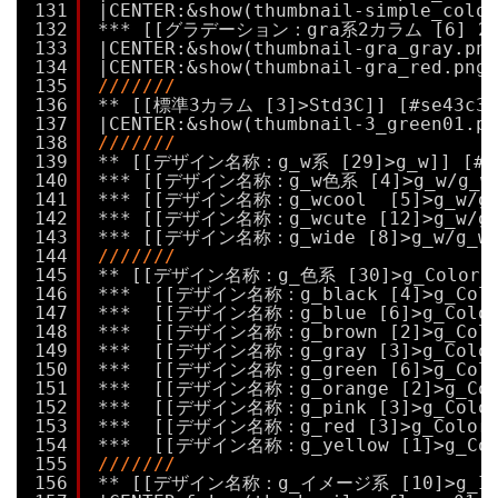
131
|CENTER:&show(thumbnail-simple_color
132
*** [[グラデーション：gra系2カラム [6] 2011
133
|CENTER:&show(thumbnail-gra_gray.png
134
|CENTER:&show(thumbnail-gra_red.png,
135
///////
136
** [[標準3カラム [3]>Std3C]] [#se43c36
137
|CENTER:&show(thumbnail-3_green01.pn
138
///////
139
** [[デザイン名称：g_w系 [29]>g_w]] [#x2
140
*** [[デザイン名称：g_w色系 [4]>g_w/g_wCo
141
*** [[デザイン名称：g_wcool  [5]>g_w/g_w
142
*** [[デザイン名称：g_wcute [12]>g_w/g_w
143
*** [[デザイン名称：g_wide [8]>g_w/g_wid
144
///////
145
** [[デザイン名称：g_色系 [30]>g_Color]]
146
***  [[デザイン名称：g_black [4]>g_Color
147
***  [[デザイン名称：g_blue [6]>g_Color/
148
***  [[デザイン名称：g_brown [2]>g_Color
149
***  [[デザイン名称：g_gray [3]>g_Color/
150
***  [[デザイン名称：g_green [6]>g_Color
151
***  [[デザイン名称：g_orange [2]>g_Colo
152
***  [[デザイン名称：g_pink [3]>g_Color/
153
***  [[デザイン名称：g_red [3]>g_Color/g
154
***  [[デザイン名称：g_yellow [1]>g_Colo
155
///////
156
** [[デザイン名称：g_イメージ系 [10]>g_Imag