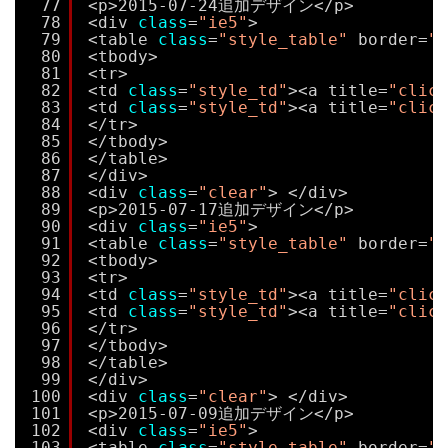
77
<p>2015-07-24追加デザイン</p>
78
<div 
class
=
"ie5"
>
79
<table 
class
=
"style_table"
border=
"0
80
<tbody>
81
<tr>
82
<td 
class
=
"style_td"
><a title=
"click
83
<td 
class
=
"style_td"
><a title=
"click
84
</tr>
85
</tbody>
86
</table>
87
</div>
88
<div 
class
=
"clear"
> </div>
89
<p>2015-07-17追加デザイン</p>
90
<div 
class
=
"ie5"
>
91
<table 
class
=
"style_table"
border=
"0
92
<tbody>
93
<tr>
94
<td 
class
=
"style_td"
><a title=
"click
95
<td 
class
=
"style_td"
><a title=
"click
96
</tr>
97
</tbody>
98
</table>
99
</div>
100
<div 
class
=
"clear"
> </div>
101
<p>2015-07-09追加デザイン</p>
102
<div 
class
=
"ie5"
>
103
<table 
class
=
"style_table"
border=
"0