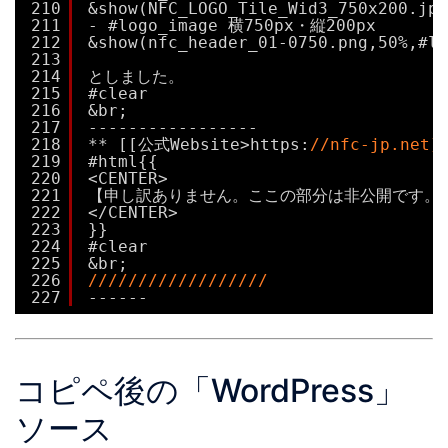
210
&show(NFC_LOGO_Tile_Wid3_750x200.jp
211
- #logo_image 横750px・縦200px
212
&show(nfc_header_01-0750.png,50%,#
213
214
としました。
215
#clear
216
&br;
217
-----------------
218
** [[公式Website>https:
//nfc-jp.net]
219
#html{{
220
<CENTER>
221
【申し訳ありません。ここの部分は非公開です。
222
</CENTER>
223
}}
224
#clear
225
&br;
226
//////////////////
227
------
コピペ後の「WordPress」
ソース