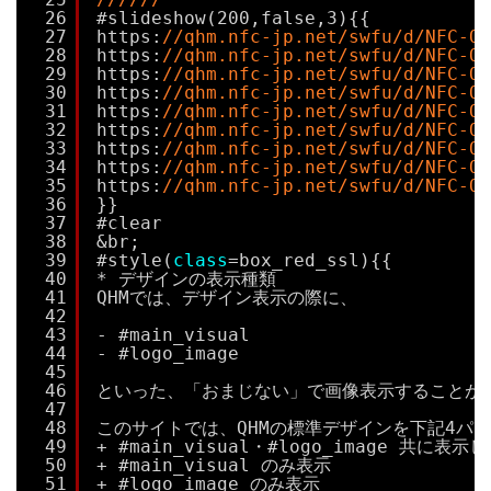
26
#slideshow(200,false,3){{
27
https:
//qhm.nfc-jp.net/swfu/d/NFC-
28
https:
//qhm.nfc-jp.net/swfu/d/NFC-
29
https:
//qhm.nfc-jp.net/swfu/d/NFC-
30
https:
//qhm.nfc-jp.net/swfu/d/NFC-
31
https:
//qhm.nfc-jp.net/swfu/d/NFC-
32
https:
//qhm.nfc-jp.net/swfu/d/NFC-
33
https:
//qhm.nfc-jp.net/swfu/d/NFC-
34
https:
//qhm.nfc-jp.net/swfu/d/NFC-
35
https:
//qhm.nfc-jp.net/swfu/d/NFC-
36
}}
37
#clear
38
&br;
39
#style(
class
=box_red_ssl){{
40
* デザインの表示種類
41
QHMでは、デザイン表示の際に、
42
43
- #main_visual
44
- #logo_image
45
46
といった、「おまじない」で画像表示することが
47
48
このサイトでは、QHMの標準デザインを下記4パ
49
+ #main_visual・#logo_image 共に表示
50
+ #main_visual のみ表示
51
+ #logo_image のみ表示