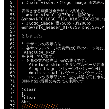
52
+ #main_visual・#logo_image 両方表示
53
54
表示させる画像は全デザイン共通で、
55
- #main_visual 横750px・縦200px
56
&show(NFC_LOGO_Tile_Wid3_750x200.jp
57
- #logo_image 横750px・縦200px
58
&show(nfc_header_01-0750.png,50%,#
59
60
としました。
61
------
62
* デザインの表示方法
63
- 各サンプルページの表示はQHMのページ毎にデ
64
#include_skin
65
を使用しています。
66
- 各命令文の順序は下記の通りです。
67
-- #include_skin (各サンプルページ共通)
68
-- #logo_image (パターン3･パターン4)
69
-- #main_visual (パターン2･パターン4)
70
- コンテンツ表示部分は、全て共通で同じ命令文
71
QHM-haik専用のものは未使用です。
72
73
#clear
74
}}
75
#clear
76
&br;
77
///////////////