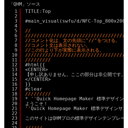
「QHM」ソース
1
TITLE:Top
2
3
#main_visual(swfu/d/NFC-Top_800x200.
4
5
//
6
////////////////////////////////////
7
//コメント化は、文の先頭に"//"をつける。
8
//コメント文は表示されない。
9
//この行より下が実際に表示される。
10
////////////////////////////////////
11
/////////
12
#html{{
13
<CENTER>
14
【申し訳ありません。ここの部分は非公開です。
15
</CENTER>
16
}}
17
#clear
18
/////////
19
* 
''
Quick Homepage Maker 標準デザイン
20
ようこそ！ 
21
''
Quick Homepage Maker 標準デザイン
22
23
このサイトはQHMプロの標準デザインテンプレー
24
25
//////