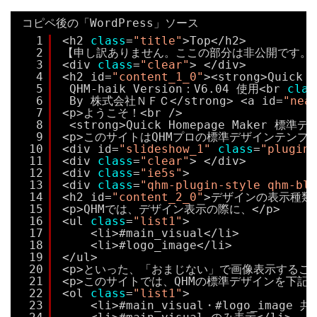
コピペ後の「WordPress」ソース
1
<h2 
class
=
"title"
>Top</h2>
2
【申し訳ありません。ここの部分は非公開です。
3
<div 
class
=
"clear"
> </div>
4
<h2 id=
"content_1_0"
><strong>Quic
5
QHM-haik Version：V6.04 使用<br 
clas
6
By 株式会社ＮＦＣ</strong> <a id=
"nea
7
<p>ようこそ！<br />
8
<strong>Quick Homepage Maker 
9
<p>このサイトはQHMプロの標準デザインテンプ
10
<div id=
"slideshow_1"
class
=
"plugin_
11
<div 
class
=
"clear"
> </div>
12
<div 
class
=
"ie5s"
>
13
<div 
class
=
"qhm-plugin-style qhm-blo
14
<h2 id=
"content_2_0"
>デザインの表示種類<
15
<p>QHMでは、デザイン表示の際に、</p>
16
<ul 
class
=
"list1"
>
17
<li>#main_visual</li>
18
<li>#logo_image</li>
19
</ul>
20
<p>といった、「おまじない」で画像表示すること
21
<p>このサイトでは、QHMの標準デザインを下記
22
<ol 
class
=
"list1"
>
23
<li>#main_visual・#logo_image