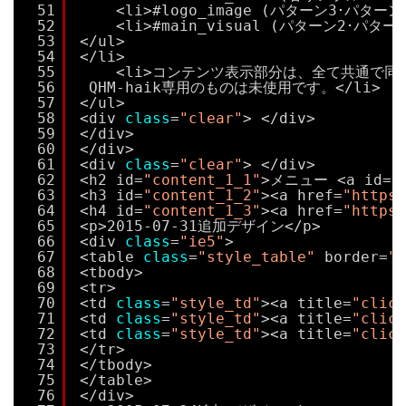
51
<li>#logo_image (パターン3･パターン4
52
<li>#main_visual (パターン2･パターン
53
</ul>
54
</li>
55
<li>コンテンツ表示部分は、全て共通で同じ
56
QHM-haik専用のものは未使用です。</li>
57
</ul>
58
<div 
class
=
"clear"
> </div>
59
</div>
60
</div>
61
<div 
class
=
"clear"
> </div>
62
<h2 id=
"content_1_1"
>メニュー <a id=
"
63
<h3 id=
"content_1_2"
><a href=
"https:
64
<h4 id=
"content_1_3"
><a href=
"https:
65
<p>2015-07-31追加デザイン</p>
66
<div 
class
=
"ie5"
>
67
<table 
class
=
"style_table"
border=
"0
68
<tbody>
69
<tr>
70
<td 
class
=
"style_td"
><a title=
"click
71
<td 
class
=
"style_td"
><a title=
"click
72
<td 
class
=
"style_td"
><a title=
"click
73
</tr>
74
</tbody>
75
</table>
76
</div>