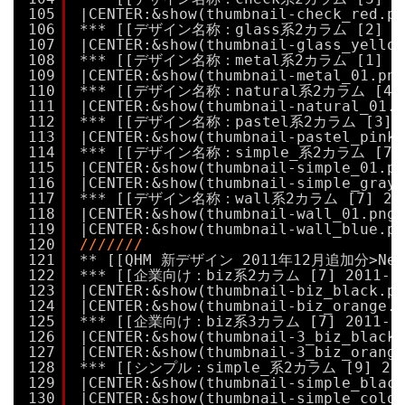
105
|CENTER:&show(thumbnail-check_red.pn
106
*** [[デザイン名称：glass系2カラム [2] 201
107
|CENTER:&show(thumbnail-glass_yellow
108
*** [[デザイン名称：metal系2カラム [1] 201
109
|CENTER:&show(thumbnail-metal_01.png
110
*** [[デザイン名称：natural系2カラム [4] 20
111
|CENTER:&show(thumbnail-natural_01.p
112
*** [[デザイン名称：pastel系2カラム [3] 20
113
|CENTER:&show(thumbnail-pastel_pink.
114
*** [[デザイン名称：simple_系2カラム [7] 20
115
|CENTER:&show(thumbnail-simple_01.pn
116
|CENTER:&show(thumbnail-simple_gray.
117
*** [[デザイン名称：wall系2カラム [7] 2012
118
|CENTER:&show(thumbnail-wall_01.png,
119
|CENTER:&show(thumbnail-wall_blue.pn
120
///////
121
** [[QHM 新デザイン 2011年12月追加分>New_2
122
*** [[企業向け：biz系2カラム [7] 2011-12-
123
|CENTER:&show(thumbnail-biz_black.pn
124
|CENTER:&show(thumbnail-biz_orange.p
125
*** [[企業向け：biz系3カラム [7] 2011-12-
126
|CENTER:&show(thumbnail-3_biz_black.
127
|CENTER:&show(thumbnail-3_biz_orange
128
*** [[シンプル：simple_系2カラム [9] 2011
129
|CENTER:&show(thumbnail-simple_black
130
|CENTER:&show(thumbnail-simple_color