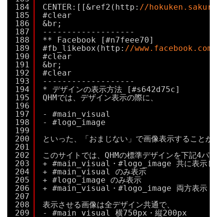
184
CENTER:[[&ref2(http:
//hokuken.sak
185
#clear
186
&br;
187
-------------------
188
** Facebook [#n7feee70]
189
#fb_likebox(http:
//www.facebook.c
190
#clear
191
&br;
192
#clear
193
-------------------
194
* デザインの表示方法 [#s642d75c]
195
QHMでは、デザイン表示の際に、
196
197
- #main_visual
198
- #logo_image
199
200
といった、「おまじない」で画像表示することが
201
202
このサイトでは、QHMの標準デザインを下記4パ
203
+ #main_visual・#logo_image 共に表示
204
+ #main_visual のみ表示
205
+ #logo_image のみ表示
206
+ #main_visual・#logo_image 両方表示
207
208
表示させる画像は全デザイン共通で、
209
- #main_visual 横750px・縦200px